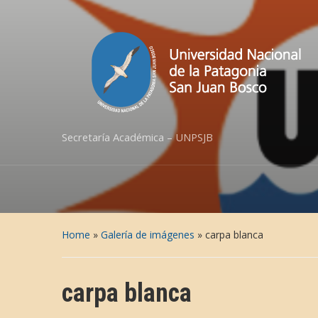
Secretaría Académica – UNPSJB
Home
»
Galería de imágenes
»
carpa blanca
carpa blanca